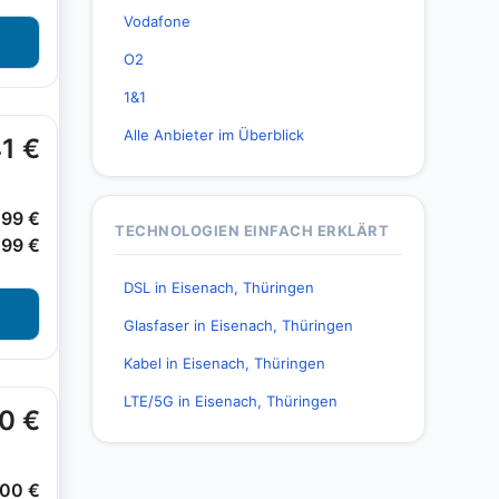
Vodafone
O2
1&1
Alle Anbieter im Überblick
TECHNOLOGIEN EINFACH ERKLÄRT
DSL in Eisenach, Thüringen
Glasfaser in Eisenach, Thüringen
Kabel in Eisenach, Thüringen
LTE/5G in Eisenach, Thüringen