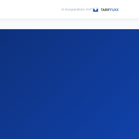
in kooperation mit*