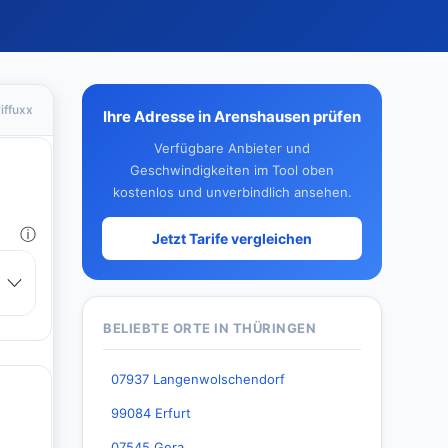
iffuxx
Ihre Adresse in Arenshausen prüfen
Verfügbare Anbieter und
Geschwindigkeiten im Tool oben
kostenlos und unverbindlich ansehen.
Jetzt Tarife vergleichen
BELIEBTE ORTE IN THÜRINGEN
07937 Langenwolschendorf
99084 Erfurt
07545 Gera