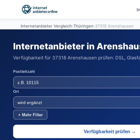
I
Internetanbieter Vergleich
›
Thüringen
›
37318 Arenshausen
Internetanbieter in Arensha
Verfügbarkeit für 37318 Arenshausen prüfen: DSL, Glasfa
Postleitzahl
Ort
+ Mehr Filter
Verfügbarkeit prüfen →