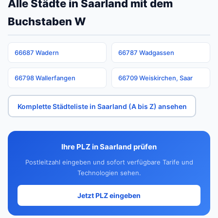
Alle Städte in Saarland mit dem
Buchstaben W
66687 Wadern
66787 Wadgassen
66798 Wallerfangen
66709 Weiskirchen, Saar
Komplette Städteliste in Saarland (A bis Z) ansehen
Ihre PLZ in Saarland prüfen
Postleitzahl eingeben und sofort verfügbare Tarife und
Technologien sehen.
Jetzt PLZ eingeben