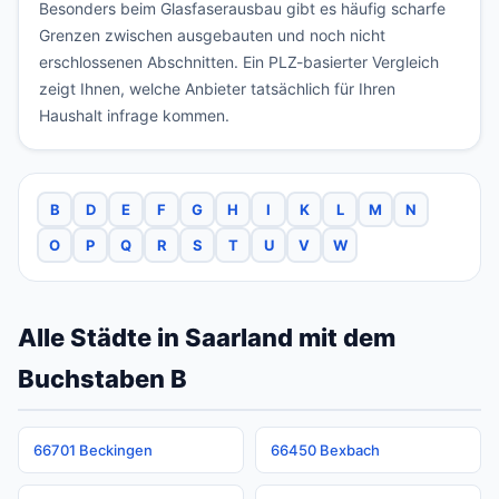
Besonders beim Glasfaserausbau gibt es häufig scharfe
Grenzen zwischen ausgebauten und noch nicht
erschlossenen Abschnitten. Ein PLZ-basierter Vergleich
zeigt Ihnen, welche Anbieter tatsächlich für Ihren
Haushalt infrage kommen.
B
D
E
F
G
H
I
K
L
M
N
O
P
Q
R
S
T
U
V
W
Alle Städte in Saarland mit dem
Buchstaben B
66701 Beckingen
66450 Bexbach