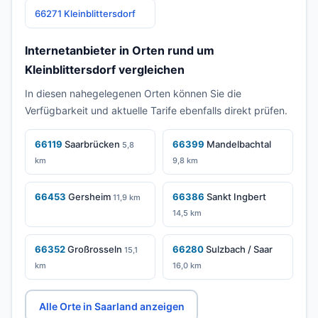
66271 Kleinblittersdorf
Internetanbieter in Orten rund um
Kleinblittersdorf vergleichen
In diesen nahegelegenen Orten können Sie die
Verfügbarkeit und aktuelle Tarife ebenfalls direkt prüfen.
66119
Saarbrücken
66399
Mandelbachtal
5,8
km
9,8 km
66453
Gersheim
66386
Sankt Ingbert
11,9 km
14,5 km
66352
Großrosseln
66280
Sulzbach / Saar
15,1
km
16,0 km
Alle Orte in Saarland anzeigen