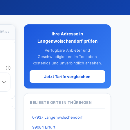
iffuxx
Ihre Adresse in
Langenwolschendorf prüfen
Verfügbare Anbieter und
Geschwindigkeiten im Tool oben
kostenlos und unverbindlich ansehen.
Jetzt Tarife vergleichen
BELIEBTE ORTE IN THÜRINGEN
07937 Langenwolschendorf
99084 Erfurt