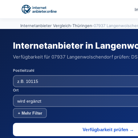
I
Internetanbieter Vergleich
›
Thüringen
›
07937 Langenwolsche
Internetanbieter in Langenw
Verfügbarkeit für 07937 Langenwolschendorf prüfen: DSL,
Postleitzahl
Ort
+ Mehr Filter
Verfügbarkeit prüfen →