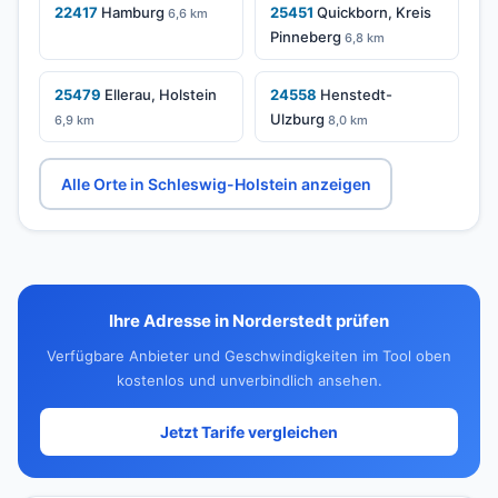
22417
Hamburg
25451
Quickborn, Kreis
6,6 km
Pinneberg
6,8 km
25479
Ellerau, Holstein
24558
Henstedt-
Ulzburg
6,9 km
8,0 km
Alle Orte in Schleswig-Holstein anzeigen
Ihre Adresse in Norderstedt prüfen
Verfügbare Anbieter und Geschwindigkeiten im Tool oben
kostenlos und unverbindlich ansehen.
Jetzt Tarife vergleichen