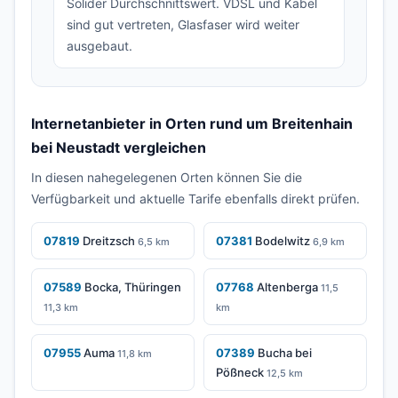
Solider Durchschnittswert. VDSL und Kabel
sind gut vertreten, Glasfaser wird weiter
ausgebaut.
Internetanbieter in Orten rund um Breitenhain
bei Neustadt vergleichen
In diesen nahegelegenen Orten können Sie die
Verfügbarkeit und aktuelle Tarife ebenfalls direkt prüfen.
07819
Dreitzsch
07381
Bodelwitz
6,5 km
6,9 km
07589
Bocka, Thüringen
07768
Altenberga
11,5
11,3 km
km
07955
Auma
07389
Bucha bei
11,8 km
Pößneck
12,5 km