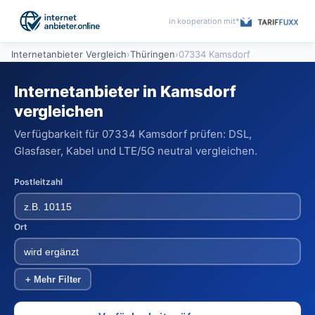
in kooperation mit*
Internetanbieter Vergleich
›
Thüringen
›
07334 Kamsdorf
Internetanbieter in Kamsdorf
vergleichen
Verfügbarkeit für 07334 Kamsdorf prüfen: DSL,
Glasfaser, Kabel und LTE/5G neutral vergleichen.
Postleitzahl
Ort
+ Mehr Filter