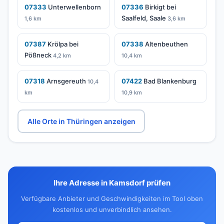
07333
Unterwellenborn
07336
Birkigt bei
Saalfeld, Saale
1,6 km
3,6 km
07387
Krölpa bei
07338
Altenbeuthen
Pößneck
4,2 km
10,4 km
07318
Arnsgereuth
07422
Bad Blankenburg
10,4
km
10,9 km
Alle Orte in Thüringen anzeigen
Ihre Adresse in Kamsdorf prüfen
Verfügbare Anbieter und Geschwindigkeiten im Tool oben
kostenlos und unverbindlich ansehen.