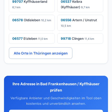
99707
Kyffhäuserland
06537
Kelbra
(Kyffhäuser)
6,1 km
9,7 km
06578
Oldisleben
06556
Artern / Unstrut
10,2 km
10,5 km
06577
Etzleben
99718
Clingen
11,0 km
11,4 km
Alle Orte in Thüringen anzeigen
Ihre Adresse in Bad Frankenhausen / Kyffhäuser
prüfen
Verfügbare Anbieter und Geschwindigkeiten im Tool oben
kostenlos und unverbindlich ansehen.