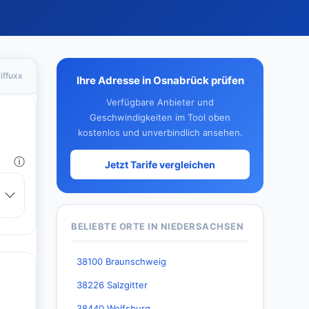
iffuxx
Ihre Adresse in Osnabrück prüfen
Verfügbare Anbieter und
Geschwindigkeiten im Tool oben
kostenlos und unverbindlich ansehen.
Jetzt Tarife vergleichen
BELIEBTE ORTE IN NIEDERSACHSEN
38100 Braunschweig
38226 Salzgitter
38440 Wolfsburg