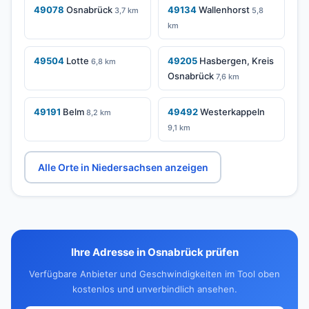
49078
Osnabrück
49134
Wallenhorst
3,7 km
5,8
km
49504
Lotte
49205
Hasbergen, Kreis
6,8 km
Osnabrück
7,6 km
49191
Belm
49492
Westerkappeln
8,2 km
9,1 km
Alle Orte in Niedersachsen anzeigen
Ihre Adresse in Osnabrück prüfen
Verfügbare Anbieter und Geschwindigkeiten im Tool oben
kostenlos und unverbindlich ansehen.