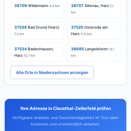
38709
Wildemann
38707
Altenau, Harz
4,4 km
7,1
km
37539
Bad Grund (Harz)
37520
Osterode am
Harz
7,3 km
11,0 km
37534
Badenhausen,
38685
Langelsheim
13,1
Harz
12,7 km
km
Alle Orte in Niedersachsen anzeigen
Ihre Adresse in Clausthal-Zellerfeld prüfen
Verfügbare Anbieter und Geschwindigkeiten im Tool oben
kostenlos und unverbindlich ansehen.