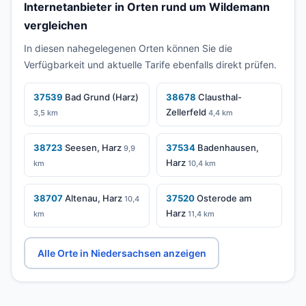
Internetanbieter in Orten rund um Wildemann
vergleichen
In diesen nahegelegenen Orten können Sie die
Verfügbarkeit und aktuelle Tarife ebenfalls direkt prüfen.
37539
Bad Grund (Harz)
38678
Clausthal-
Zellerfeld
3,5 km
4,4 km
38723
Seesen, Harz
37534
Badenhausen,
9,9
Harz
km
10,4 km
38707
Altenau, Harz
37520
Osterode am
10,4
Harz
km
11,4 km
Alle Orte in Niedersachsen anzeigen