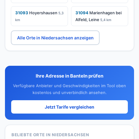
31093
Hoyershausen
31094
Marienhagen bei
5,3
Alfeld, Leine
km
5,4 km
Alle Orte in Niedersachsen anzeigen
Ihre Adresse in Banteln prüfen
Verfügbare Anbieter und Geschwindigkeiten im Tool oben
kostenlos und unverbindlich ansehen.
Jetzt Tarife vergleichen
BELIEBTE ORTE IN NIEDERSACHSEN