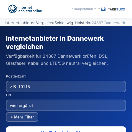
in kooperation mit*
Internetanbieter Vergleich
›
Schleswig-Holstein
›
24867 Dannewerk
Internetanbieter in Dannewerk
vergleichen
Verfügbarkeit für 24867 Dannewerk prüfen: DSL,
Glasfaser, Kabel und LTE/5G neutral vergleichen.
Postleitzahl
Ort
+ Mehr Filter