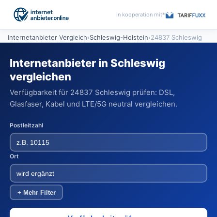
in kooperation mit*
Internetanbieter Vergleich
›
Schleswig-Holstein
›
24837 Schleswig
Internetanbieter in Schleswig
vergleichen
Verfügbarkeit für 24837 Schleswig prüfen: DSL,
Glasfaser, Kabel und LTE/5G neutral vergleichen.
Postleitzahl
Ort
+ Mehr Filter