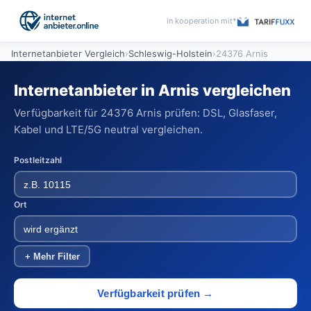
in kooperation mit*
Internetanbieter Vergleich
›
Schleswig-Holstein
›
24376 Arnis
Internetanbieter in Arnis vergleichen
Verfügbarkeit für 24376 Arnis prüfen: DSL, Glasfaser,
Kabel und LTE/5G neutral vergleichen.
Postleitzahl
Ort
+ Mehr Filter
Verfügbarkeit prüfen →