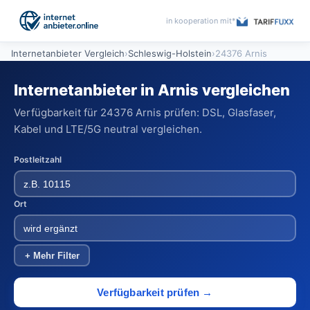
in kooperation mit*
Internetanbieter Vergleich
›
Schleswig-Holstein
›
24376 Arnis
Internetanbieter in Arnis vergleichen
Verfügbarkeit für 24376 Arnis prüfen: DSL, Glasfaser,
Kabel und LTE/5G neutral vergleichen.
Postleitzahl
Ort
+ Mehr Filter
Verfügbarkeit prüfen →