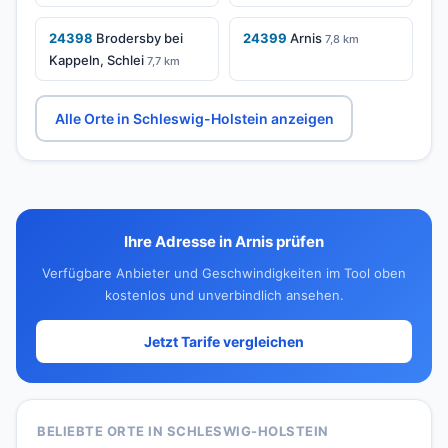
24398
Brodersby bei
24399
Arnis
7,8 km
Kappeln, Schlei
7,7 km
Alle Orte in Schleswig-Holstein anzeigen
Ihre Adresse in Arnis prüfen
Verfügbare Anbieter und Geschwindigkeiten im Tool oben
kostenlos und unverbindlich ansehen.
Jetzt Tarife vergleichen
BELIEBTE ORTE IN SCHLESWIG-HOLSTEIN