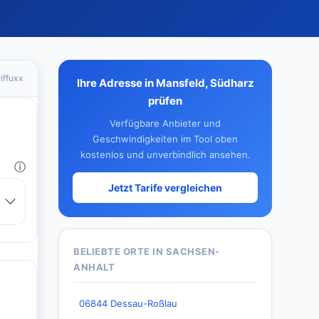
iffuxx
Ihre Adresse in Mansfeld, Südharz
prüfen
Verfügbare Anbieter und
Geschwindigkeiten im Tool oben
kostenlos und unverbindlich ansehen.
Jetzt Tarife vergleichen
BELIEBTE ORTE IN SACHSEN-
ANHALT
06844 Dessau-Roßlau