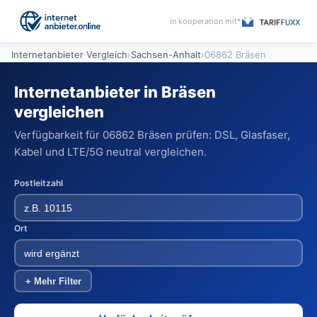
in kooperation mit*
Internetanbieter Vergleich
›
Sachsen-Anhalt
›
06862 Bräsen
Internetanbieter in Bräsen
vergleichen
Verfügbarkeit für 06862 Bräsen prüfen: DSL, Glasfaser,
Kabel und LTE/5G neutral vergleichen.
Postleitzahl
Ort
+ Mehr Filter