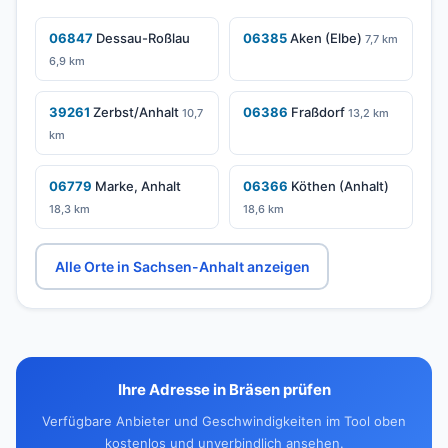
06847
Dessau-Roßlau
06385
Aken (Elbe)
7,7 km
6,9 km
39261
Zerbst/Anhalt
06386
Fraßdorf
10,7
13,2 km
km
06779
Marke, Anhalt
06366
Köthen (Anhalt)
18,3 km
18,6 km
Alle Orte in Sachsen-Anhalt anzeigen
Ihre Adresse in Bräsen prüfen
Verfügbare Anbieter und Geschwindigkeiten im Tool oben
kostenlos und unverbindlich ansehen.