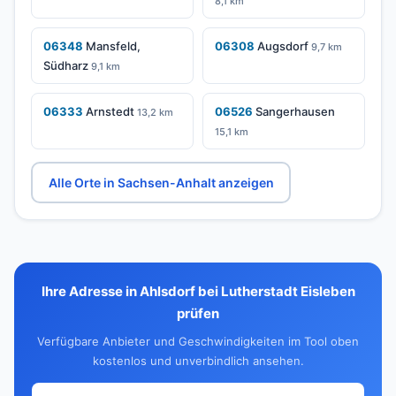
8,1 km
06348
Mansfeld,
06308
Augsdorf
9,7 km
Südharz
9,1 km
06333
Arnstedt
06526
Sangerhausen
13,2 km
15,1 km
Alle Orte in Sachsen-Anhalt anzeigen
Ihre Adresse in Ahlsdorf bei Lutherstadt Eisleben
prüfen
Verfügbare Anbieter und Geschwindigkeiten im Tool oben
kostenlos und unverbindlich ansehen.