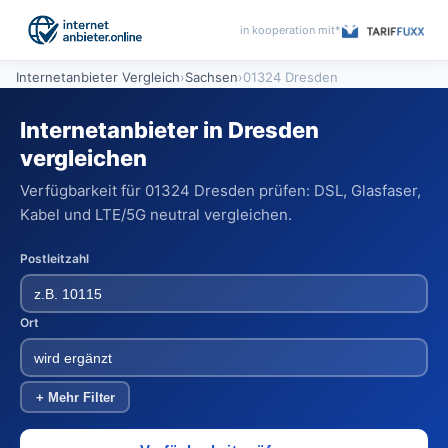
in kooperation mit*
Internetanbieter Vergleich
›
Sachsen
›
01324 Dresden
Internetanbieter in Dresden
vergleichen
Verfügbarkeit für 01324 Dresden prüfen: DSL, Glasfaser,
Kabel und LTE/5G neutral vergleichen.
Postleitzahl
Ort
+ Mehr Filter