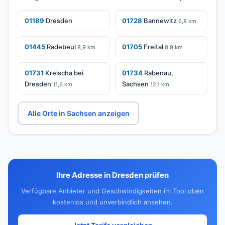
01189
Dresden
01728
Bannewitz
6,8 km
01445
Radebeul
01705
Freital
8,9 km
8,9 km
01731
Kreischa bei
01734
Rabenau,
Dresden
Sachsen
11,6 km
12,1 km
Alle Orte in Sachsen anzeigen
Ihre Adresse in Dresden prüfen
Verfügbare Anbieter und Geschwindigkeiten im Tool oben
kostenlos und unverbindlich ansehen.