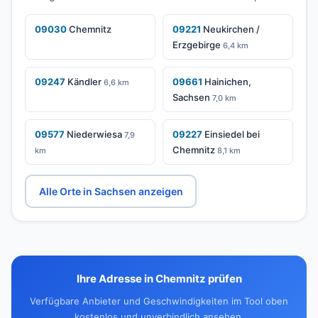
09030
Chemnitz
09221
Neukirchen /
Erzgebirge
6,4 km
09247
Kändler
09661
Hainichen,
6,6 km
Sachsen
7,0 km
09577
Niederwiesa
09227
Einsiedel bei
7,9
Chemnitz
km
8,1 km
Alle Orte in Sachsen anzeigen
Ihre Adresse in Chemnitz prüfen
Verfügbare Anbieter und Geschwindigkeiten im Tool oben
kostenlos und unverbindlich ansehen.