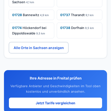
Sachsen
4,1 km
01728
Bannewitz
01737
Tharandt
4,9 km
9,1 km
01774
Höckendorf bei
01738
Dorfhain
9,5 km
Dippoldiswalde
9,5 km
Alle Orte in Sachsen anzeigen
Ihre Adresse in Freital prüfen
Verfügbare Anbieter und Geschwindigkeiten im Tool oben
kostenlos und unverbindlich ansehen.
Jetzt Tarife vergleichen