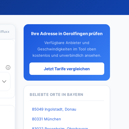
iffuxx
Ihre Adresse in Gerolfingen prüfen
Verfügbare Anbieter und
Geschwindigkeiten im Tool oben
kostenlos und unverbindlich ansehen.
Jetzt Tarife vergleichen
BELIEBTE ORTE IN BAYERN
85049 Ingolstadt, Donau
80331 München
83022 Rosenheim, Oberbayern