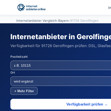
I
Internetanbieter Vergleich
›
Bayern
›
91726 Gerolfingen
Internetanbieter in Gerolfin
Verfügbarkeit für 91726 Gerolfingen prüfen: DSL, Glasfas
Postleitzahl
Ort
+ Mehr Filter
Verfügbarkeit prüfen →