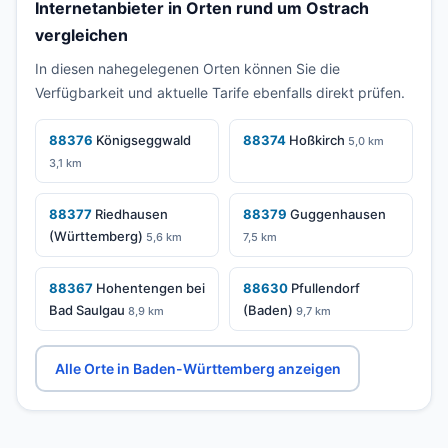
Internetanbieter in Orten rund um Ostrach
vergleichen
In diesen nahegelegenen Orten können Sie die
Verfügbarkeit und aktuelle Tarife ebenfalls direkt prüfen.
88376
Königseggwald
88374
Hoßkirch
5,0 km
3,1 km
88377
Riedhausen
88379
Guggenhausen
(Württemberg)
5,6 km
7,5 km
88367
Hohentengen bei
88630
Pfullendorf
Bad Saulgau
(Baden)
8,9 km
9,7 km
Alle Orte in Baden-Württemberg anzeigen