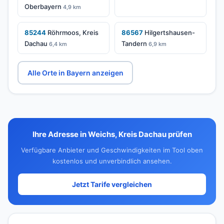
Oberbayern
4,9 km
85244
Röhrmoos, Kreis
86567
Hilgertshausen-
Dachau
Tandern
6,4 km
6,9 km
Alle Orte in Bayern anzeigen
Ihre Adresse in Weichs, Kreis Dachau prüfen
Verfügbare Anbieter und Geschwindigkeiten im Tool oben
kostenlos und unverbindlich ansehen.
Jetzt Tarife vergleichen