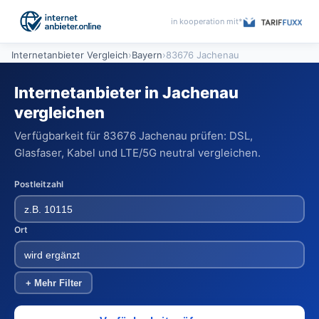
in kooperation mit*
Internetanbieter Vergleich
›
Bayern
›
83676 Jachenau
Internetanbieter in Jachenau
vergleichen
Verfügbarkeit für 83676 Jachenau prüfen: DSL,
Glasfaser, Kabel und LTE/5G neutral vergleichen.
Postleitzahl
Ort
+ Mehr Filter