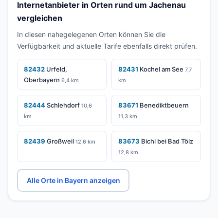
Internetanbieter in Orten rund um Jachenau
vergleichen
In diesen nahegelegenen Orten können Sie die
Verfügbarkeit und aktuelle Tarife ebenfalls direkt prüfen.
82432
Urfeld,
82431
Kochel am See
7,7
Oberbayern
6,4 km
km
82444
Schlehdorf
83671
Benediktbeuern
10,6
km
11,3 km
82439
Großweil
83673
Bichl bei Bad Tölz
12,6 km
12,8 km
Alle Orte in Bayern anzeigen