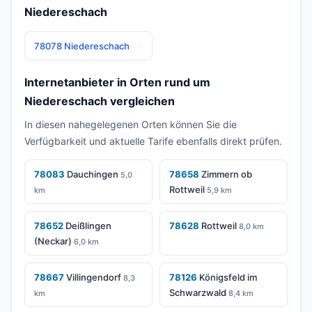
Niedereschach
78078 Niedereschach
Internetanbieter in Orten rund um
Niedereschach vergleichen
In diesen nahegelegenen Orten können Sie die
Verfügbarkeit und aktuelle Tarife ebenfalls direkt prüfen.
78083
Dauchingen
78658
Zimmern ob
5,0
Rottweil
km
5,9 km
78652
Deißlingen
78628
Rottweil
8,0 km
(Neckar)
6,0 km
78667
Villingendorf
78126
Königsfeld im
8,3
Schwarzwald
km
8,4 km