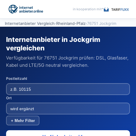
in kooperation mit*
Internetanbieter Vergleich
›
Rheinland-Pfalz
›
76751 Jockgrim
Internetanbieter in Jockgrim
vergleichen
Verfügbarkeit für 76751 Jockgrim prüfen: DSL, Glasfaser,
Kabel und LTE/5G neutral vergleichen.
Postleitzahl
Ort
+ Mehr Filter