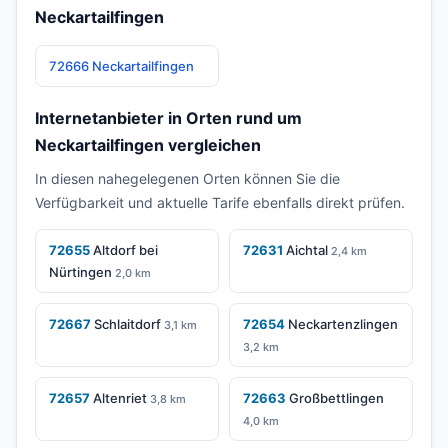
Neckartailfingen
72666 Neckartailfingen
Internetanbieter in Orten rund um
Neckartailfingen vergleichen
In diesen nahegelegenen Orten können Sie die
Verfügbarkeit und aktuelle Tarife ebenfalls direkt prüfen.
72655
Altdorf bei
72631
Aichtal
2,4 km
Nürtingen
2,0 km
72667
Schlaitdorf
72654
Neckartenzlingen
3,1 km
3,2 km
72657
Altenriet
72663
Großbettlingen
3,8 km
4,0 km