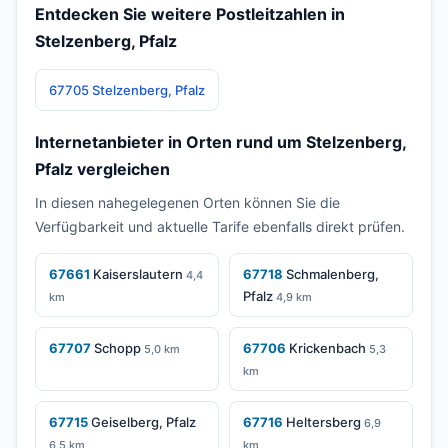
Entdecken Sie weitere Postleitzahlen in
Stelzenberg, Pfalz
67705 Stelzenberg, Pfalz
Internetanbieter in Orten rund um Stelzenberg,
Pfalz vergleichen
In diesen nahegelegenen Orten können Sie die
Verfügbarkeit und aktuelle Tarife ebenfalls direkt prüfen.
67661
Kaiserslautern
67718
Schmalenberg,
4,4
Pfalz
km
4,9 km
67707
Schopp
67706
Krickenbach
5,0 km
5,3
km
67715
Geiselberg, Pfalz
67716
Heltersberg
6,9
6,5 km
km