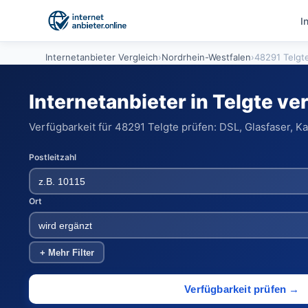
I
Internetanbieter Vergleich
›
Nordrhein-Westfalen
›
48291 Telgt
Internetanbieter in Telgte ve
Verfügbarkeit für 48291 Telgte prüfen: DSL, Glasfaser, K
Postleitzahl
Ort
+ Mehr Filter
Verfügbarkeit prüfen →