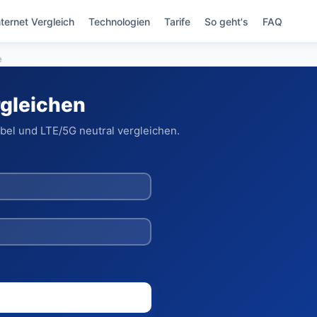
nternet Vergleich
Technologien
Tarife
So geht's
FAQ
e
rgleichen
abel und LTE/5G neutral vergleichen.