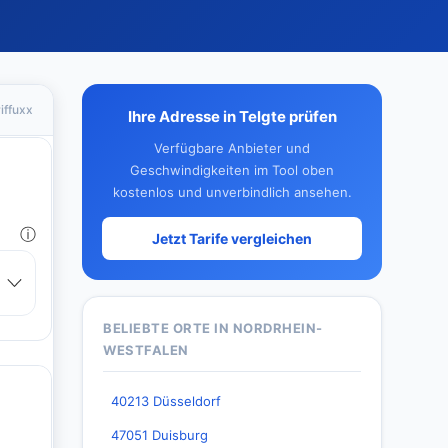
iffuxx
Ihre Adresse in Telgte prüfen
Verfügbare Anbieter und
Geschwindigkeiten im Tool oben
kostenlos und unverbindlich ansehen.
Jetzt Tarife vergleichen
BELIEBTE ORTE IN NORDRHEIN-
WESTFALEN
40213 Düsseldorf
47051 Duisburg