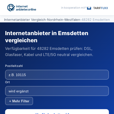
in kooperation mit*
Internetanbieter Vergleich
›
Nordrhein-Westfalen
›
48282 Emsdetten
Internetanbieter in Emsdetten
vergleichen
Verfügbarkeit für 48282 Emsdetten prüfen: DSL,
Glasfaser, Kabel und LTE/5G neutral vergleichen.
Postleitzahl
Ort
+ Mehr Filter