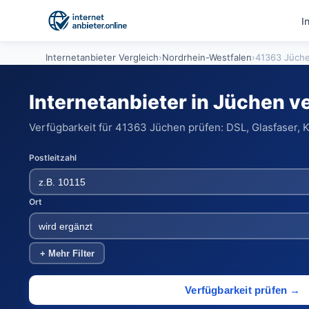
I
Internetanbieter Vergleich
›
Nordrhein-Westfalen
›
41363 Jüch
Internetanbieter in Jüchen v
Verfügbarkeit für 41363 Jüchen prüfen: DSL, Glasfaser, 
Postleitzahl
Ort
+ Mehr Filter
Verfügbarkeit prüfen →