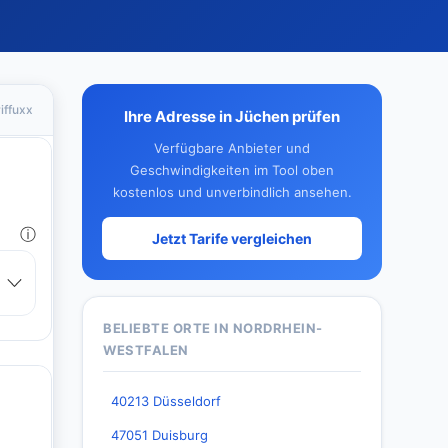
iffuxx
Ihre Adresse in Jüchen prüfen
Verfügbare Anbieter und
Geschwindigkeiten im Tool oben
kostenlos und unverbindlich ansehen.
Jetzt Tarife vergleichen
BELIEBTE ORTE IN NORDRHEIN-
WESTFALEN
40213 Düsseldorf
47051 Duisburg