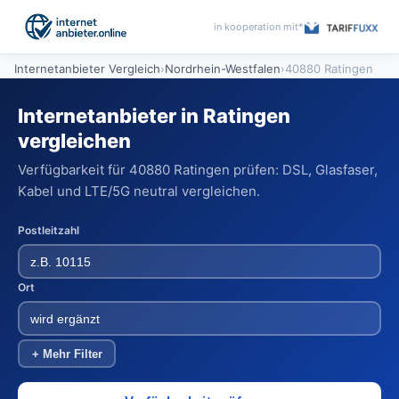
in kooperation mit*
Internetanbieter Vergleich
›
Nordrhein-Westfalen
›
40880 Ratingen
Internetanbieter in Ratingen
vergleichen
Verfügbarkeit für 40880 Ratingen prüfen: DSL, Glasfaser,
Kabel und LTE/5G neutral vergleichen.
Postleitzahl
Ort
+ Mehr Filter