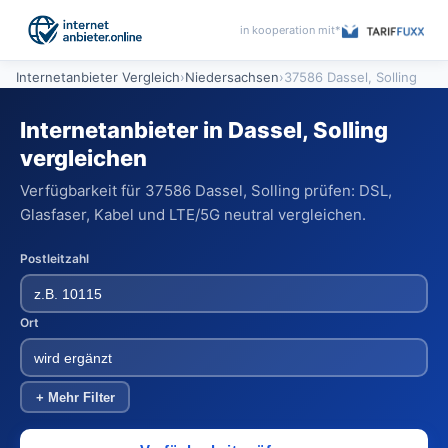
in kooperation mit*
Internetanbieter Vergleich
›
Niedersachsen
›
37586 Dassel, Solling
Internetanbieter in Dassel, Solling
vergleichen
Verfügbarkeit für 37586 Dassel, Solling prüfen: DSL,
Glasfaser, Kabel und LTE/5G neutral vergleichen.
Postleitzahl
Ort
+ Mehr Filter