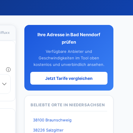
iffuxx
Ihre Adresse in Bad Nenndorf
prüfen
Verfügbare Anbieter und
Geschwindigkeiten im Tool oben
kostenlos und unverbindlich ansehen.
Jetzt Tarife vergleichen
BELIEBTE ORTE IN NIEDERSACHSEN
38100 Braunschweig
38226 Salzgitter