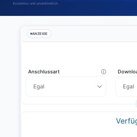
Kostenlos und unverbindlich.
ANZEIGE