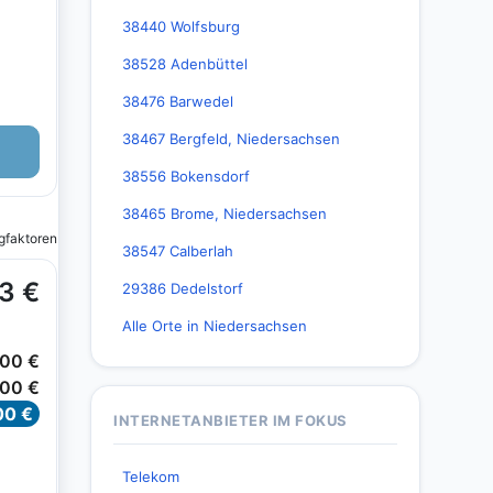
38440 Wolfsburg
38528 Adenbüttel
38476 Barwedel
38467 Bergfeld, Niedersachsen
38556 Bokensdorf
38465 Brome, Niedersachsen
38547 Calberlah
29386 Dedelstorf
Alle Orte in Niedersachsen
INTERNETANBIETER IM FOKUS
Telekom