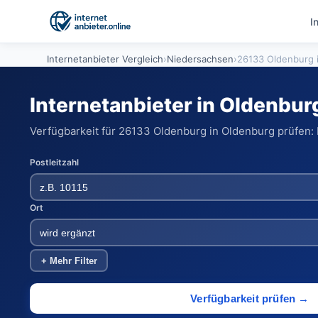
I
Internetanbieter Vergleich
›
Niedersachsen
›
26133 Oldenburg 
Internetanbieter in Oldenbur
Verfügbarkeit für 26133 Oldenburg in Oldenburg prüfen: 
Postleitzahl
Ort
+ Mehr Filter
Verfügbarkeit prüfen →