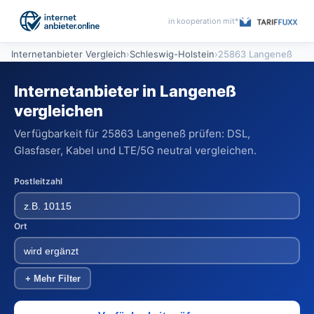
in kooperation mit*
Internetanbieter Vergleich
›
Schleswig-Holstein
›
25863 Langeneß
Internetanbieter in Langeneß
vergleichen
Verfügbarkeit für 25863 Langeneß prüfen: DSL,
Glasfaser, Kabel und LTE/5G neutral vergleichen.
Postleitzahl
Ort
+ Mehr Filter