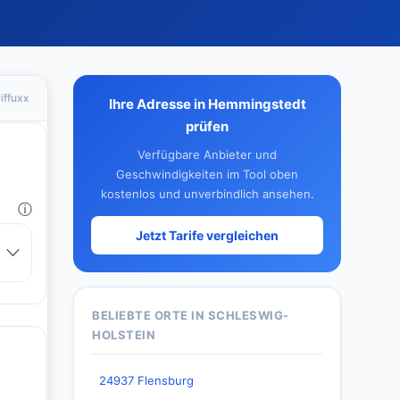
iffuxx
Ihre Adresse in Hemmingstedt
prüfen
Verfügbare Anbieter und
Geschwindigkeiten im Tool oben
kostenlos und unverbindlich ansehen.
Jetzt Tarife vergleichen
BELIEBTE ORTE IN SCHLESWIG-
HOLSTEIN
24937 Flensburg