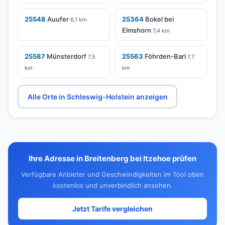
25548
Auufer
25364
Bokel bei
6,1 km
Elmshorn
7,4 km
25587
Münsterdorf
25563
Föhrden-Barl
7,5
7,7
km
km
Alle Orte in Schleswig-Holstein anzeigen
Ihre Adresse in Breitenberg bei Itzehoe prüfen
Verfügbare Anbieter und Geschwindigkeiten im Tool oben
kostenlos und unverbindlich ansehen.
Jetzt Tarife vergleichen