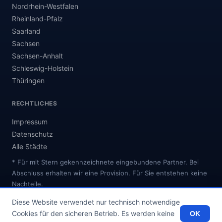
Nordrhein-Westfalen
Rheinland-Pfalz
Saarland
Sachsen
Sachsen-Anhalt
Schleswig-Holstein
Thüringen
RECHTLICHES
Impressum
Datenschutz
Alle Städte
* Für mit Stern gekennzeichnete eingebundene Partner. Bei
Abschluss erhalten wir eine Provision. Für Sie entstehen keine
Nachteile.
Diese Website verwendet nur technisch notwendige
Cookies für den sicheren Betrieb. Es werden keine
OK
© 2026 internetanbieter.online