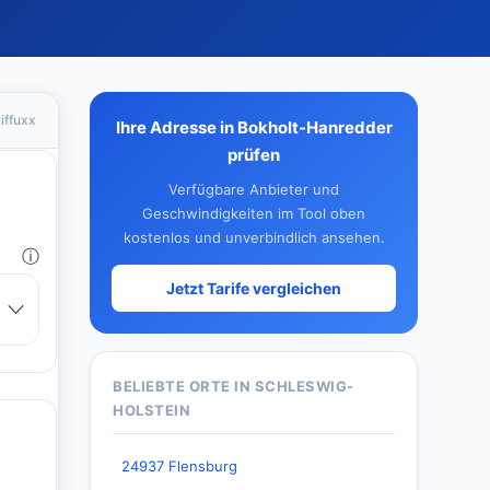
iffuxx
Ihre Adresse in Bokholt-Hanredder
prüfen
Verfügbare Anbieter und
Geschwindigkeiten im Tool oben
kostenlos und unverbindlich ansehen.
Jetzt Tarife vergleichen
BELIEBTE ORTE IN SCHLESWIG-
HOLSTEIN
24937 Flensburg