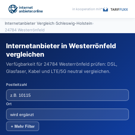
in kooperation mit*
Internetanbieter Vergleich
›
Schleswig-Holstein
›
24784 Westerrönfeld
Internetanbieter in Westerrönfeld
vergleichen
Verfügbarkeit für 24784 Westerrönfeld prüfen: DSL,
Glasfaser, Kabel und LTE/5G neutral vergleichen.
Postleitzahl
Ort
+ Mehr Filter