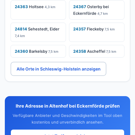
24363
Holtsee
24367
Osterby bei
4,3 km
Eckernförde
4,7 km
24814
Sehestedt, Eider
24357
Fleckeby
7,5 km
7,4 km
24360
Barkelsby
24358
Ascheffel
7,5 km
7,5 km
Alle Orte in Schleswig-Holstein anzeigen
Ihre Adresse in Altenhof bei Eckernförde prüfen
Verfügbare Anbieter und Geschwindigkeiten im Tool oben
kostenlos und unverbindlich ansehen.