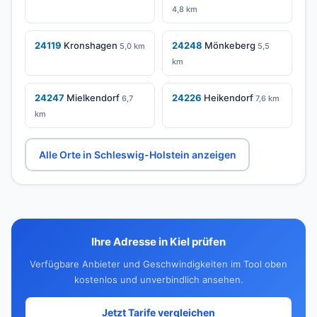
4,8 km
24119
Kronshagen
24248
Mönkeberg
5,0 km
5,5
km
24247
Mielkendorf
24226
Heikendorf
6,7
7,6 km
km
Alle Orte in Schleswig-Holstein anzeigen
Ihre Adresse in Kiel prüfen
Verfügbare Anbieter und Geschwindigkeiten im Tool oben
kostenlos und unverbindlich ansehen.
Jetzt Tarife vergleichen