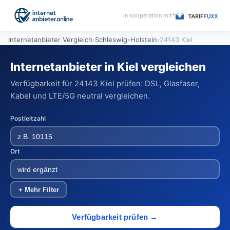
in kooperation mit*
Internetanbieter Vergleich
›
Schleswig-Holstein
›
24143 Kiel
Internetanbieter in Kiel vergleichen
Verfügbarkeit für 24143 Kiel prüfen: DSL, Glasfaser,
Kabel und LTE/5G neutral vergleichen.
Postleitzahl
Ort
+ Mehr Filter
Verfügbarkeit prüfen →