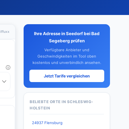
iffuxx
Ihre Adresse in Seedorf bei Bad
Segeberg prüfen
Verfügbare Anbieter und
Geschwindigkeiten im Tool oben
kostenlos und unverbindlich ansehen.
Jetzt Tarife vergleichen
BELIEBTE ORTE IN SCHLESWIG-
HOLSTEIN
24937 Flensburg