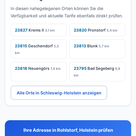
In diesen nahegelegenen Orten können Sie die
Verfügbarkeit und aktuelle Tarife ebenfalls direkt prüfen.
23827
Krems II
23820
Pronstorf
3,1 km
5,4 km
23815
Geschendorf
23813
Blunk
5,5
5,7 km
km
23818
Neuengörs
23795
Bad Segeberg
7,4 km
8,8
km
Alle Orte in Schleswig-Holstein anzeigen
Ihre Adresse in Rohlstorf, Holstein prüfen