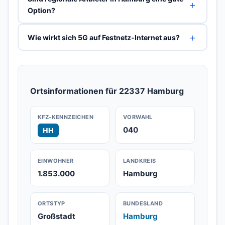
Option?
Wie wirkt sich 5G auf Festnetz-Internet aus?
Ortsinformationen für 22337 Hamburg
KFZ-KENNZEICHEN
VORWAHL
040
HH
EINWOHNER
LANDKREIS
1.853.000
Hamburg
ORTSTYP
BUNDESLAND
Großstadt
Hamburg